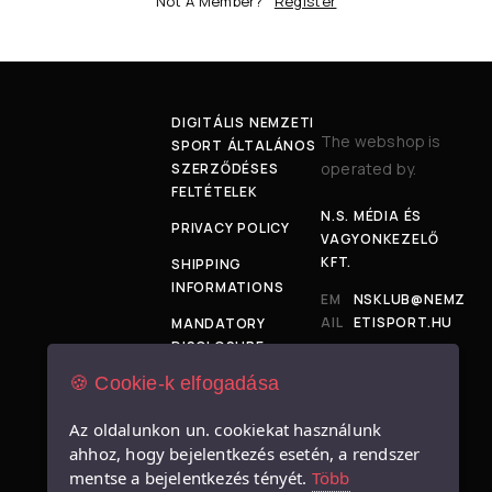
Not A Member?
Register
DIGITÁLIS NEMZETI
The webshop is
SPORT ÁLTALÁNOS
operated by.
SZERZŐDÉSES
FELTÉTELEK
N.S. MÉDIA ÉS
PRIVACY POLICY
VAGYONKEZELŐ
KFT.
SHIPPING
INFORMATIONS
EM
NSKLUB@NEMZ
AIL
ETISPORT.HU
MANDATORY
:
DISCLOSURE
ADD
1034
🍪 Cookie-k elfogadása
SIZE TABLE
RES
BUDAPEST,
S:
BÉCSI ÚT 120-
IMPRESSUM
Az oldalunkon un. cookiekat használunk
128.
ahhoz, hogy bejelentkezés esetén, a rendszer
mentse a bejelentkezés tényét.
Több