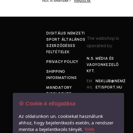
Not A Member?
Register
DIGITÁLIS NEMZETI
The webshop is
SPORT ÁLTALÁNOS
operated by.
SZERZŐDÉSES
FELTÉTELEK
N.S. MÉDIA ÉS
PRIVACY POLICY
VAGYONKEZELŐ
KFT.
SHIPPING
INFORMATIONS
EM
NSKLUB@NEMZ
AIL
ETISPORT.HU
MANDATORY
:
DISCLOSURE
ADD
1034
🍪 Cookie-k elfogadása
SIZE TABLE
RES
BUDAPEST,
S:
BÉCSI ÚT 120-
IMPRESSUM
Az oldalunkon un. cookiekat használunk
128.
ahhoz, hogy bejelentkezés esetén, a rendszer
mentse a bejelentkezés tényét.
Több