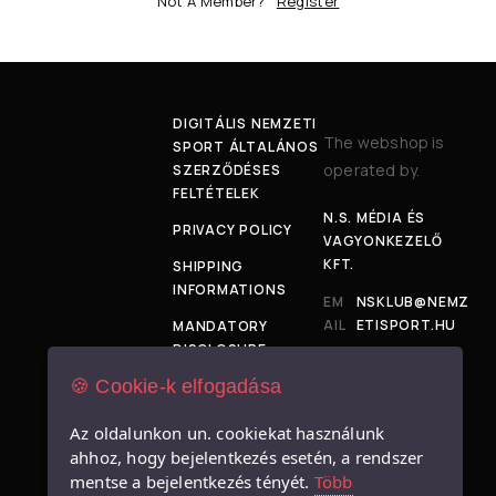
Not A Member?
Register
DIGITÁLIS NEMZETI
The webshop is
SPORT ÁLTALÁNOS
operated by.
SZERZŐDÉSES
FELTÉTELEK
N.S. MÉDIA ÉS
PRIVACY POLICY
VAGYONKEZELŐ
KFT.
SHIPPING
INFORMATIONS
EM
NSKLUB@NEMZ
AIL
ETISPORT.HU
MANDATORY
:
DISCLOSURE
ADD
1034
🍪 Cookie-k elfogadása
SIZE TABLE
RES
BUDAPEST,
S:
BÉCSI ÚT 120-
IMPRESSUM
Az oldalunkon un. cookiekat használunk
128.
ahhoz, hogy bejelentkezés esetén, a rendszer
mentse a bejelentkezés tényét.
Több