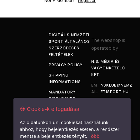
Not A Member?
Register
DIGITÁLIS NEMZETI
The webshop is
SPORT ÁLTALÁNOS
operated by.
SZERZŐDÉSES
FELTÉTELEK
N.S. MÉDIA ÉS
PRIVACY POLICY
VAGYONKEZELŐ
KFT.
SHIPPING
INFORMATIONS
EM
NSKLUB@NEMZ
AIL
ETISPORT.HU
MANDATORY
:
DISCLOSURE
ADD
1034
🍪 Cookie-k elfogadása
SIZE TABLE
RES
BUDAPEST,
S:
BÉCSI ÚT 120-
IMPRESSUM
Az oldalunkon un. cookiekat használunk
128.
ahhoz, hogy bejelentkezés esetén, a rendszer
mentse a bejelentkezés tényét.
Több